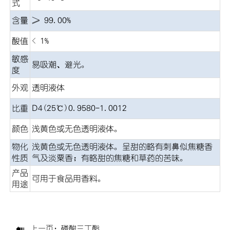
式
含量
≥ 99.00%
酸值
< 1%
敏感
易吸潮、避光。
度
外观
透明液体
比重
D4(25℃)0.9580-1.0012
颜色
浅黄色或无色透明液体
。
物化
浅黄色或无色透明液体。呈甜的略有刺鼻似焦糖香
性质
气及淡粟香；有略甜的焦糖和草药的苦味。
产品
可用于食品用香料
。
用途

上一页：
磷酸三丁酯