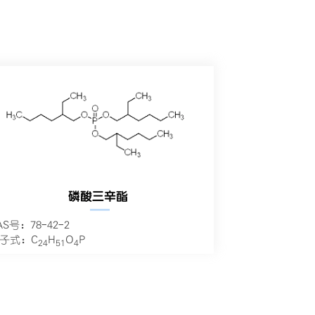
磷酸三辛酯
—
AS号：78-42-2
子式：C
H
O
P
24
51
4