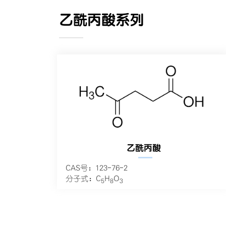
乙酰丙酸系列
———
乙酰丙酸
—
CAS号：123-76-2
分子式：C
H
O
5
8
3