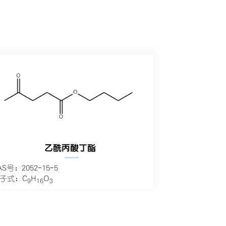
乙酰丙酸丁酯
—
AS号：2052-15-5
子式：C
H
O
9
16
3