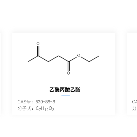
乙酰丙酸乙酯
—
CAS号：539-88-8
C
分子式：C
H
O
分
7
12
3