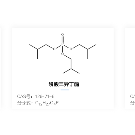
磷酸三异丁酯
—
CAS号：126-71-6
C
分子式：C
H
O
P
分
12
27
4