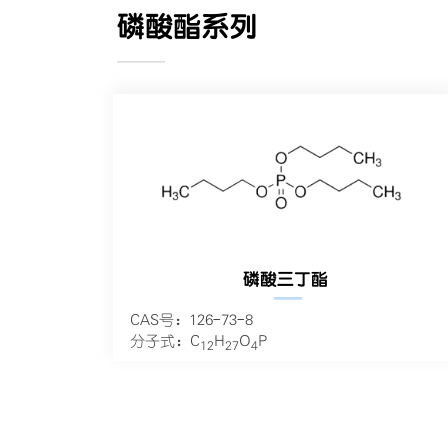
磷酸酯系列
———
磷酸三丁酯
—
CAS号：126-73-8
分子式：C
H
O
P
12
27
4