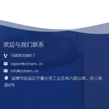
欢迎与我们联系

15805338817

export@clchem.cn

info@clchem.cn
淄博市临淄区齐鲁化学工业区纬六路以南、经三南

路6号