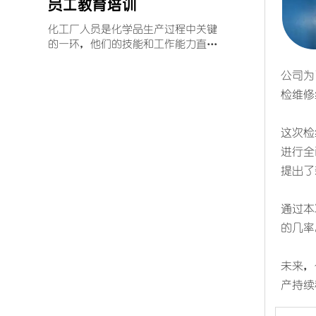
员工教育培训
化工厂人员是化学品生产过程中关键
的一环，他们的技能和工作能力直接
关系到化工产品质量和生产安全。因
此，对于化工厂人员的培训尤为重
公司为
要。最近，位于某省的一家化工厂开
检维修
展了一次全员培训，以提高化工人员
工作技能和安全意识。
这次检
进行全
提出了
通过本
的几率
未来，
产持续